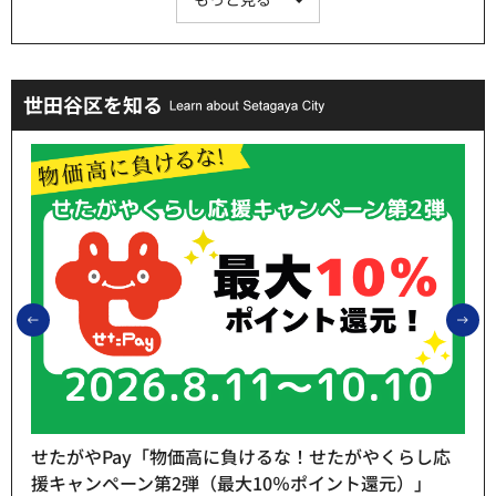
世田谷区を知る
前のスライドを表示
次
せたがやPay「物価高に負けるな！せたがやくらし応
援キャンペーン第2弾（最大10％ポイント還元）」