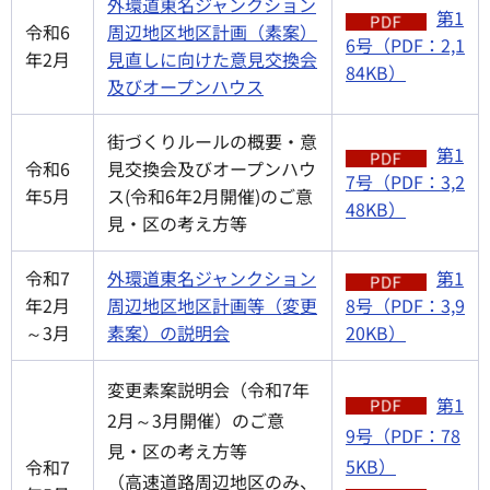
外環道
東名ジャンクション
第1
令和6
周辺地区地区計画（素案）
6号（PDF：2,1
年2月
見直しに向けた意見交換会
84KB）
及びオープンハウス
街づくりルールの概要・意
第1
令和6
見交換会及びオープンハウ
7号（PDF：3,2
年5月
ス(令和6年2月開催)のご意
48KB）
見・区の考え方等
令和7
外環道東名ジャンクション
第1
年2月
周辺地区地区計画等（変更
8号（PDF：3,9
～3月
素案）の説明会
20KB）
変更素案説明会（令和7年
第1
2月～3月開催）のご意
9号（PDF：78
見・区の考え方等
5KB）
令和7
（高速道路周辺地区のみ、