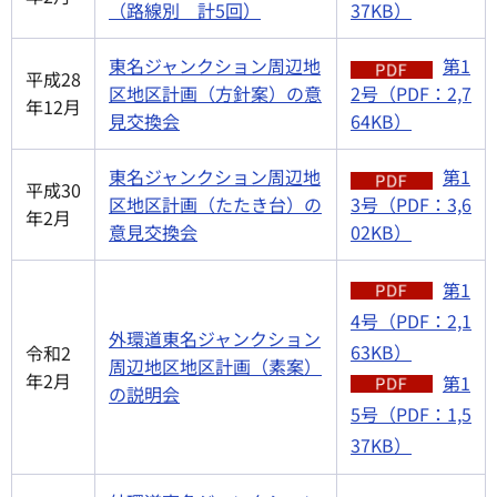
（路線別 計5回）
37KB）
東名ジャンクション周辺地
第1
平成28
区地区計画（方針案）の意
2号（PDF：2,7
年12月
見交換会
64KB）
東名ジャンクション周辺地
第1
平成30
区地区計画（たたき台）の
3号（PDF：3,6
年2月
意見交換会
02KB）
第1
4号（PDF：2,1
外環道
東名ジャンクション
63KB）
令和2
周辺地区地区計画（素案）
年2月
第1
の説明会
5号（PDF：1,5
37KB）