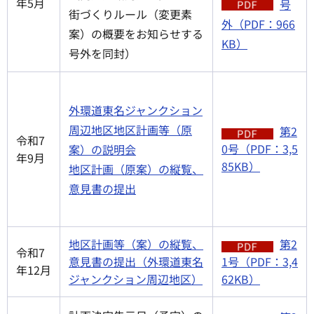
年5月
号
街づくりルール（変更素
外（PDF：966
案）の概要をお知らせする
KB）
号外を同封）
外環道東名ジャンクション
周辺地区地区計画等（原
第2
令和7
0号（PDF：3,5
案）の説明会
年9月
85KB）
地区計画（原案）の縦覧、
意見書の提出
地区計画等（案）の縦覧、
第2
令和7
意見書の提出（外環道東名
1号（PDF：3,4
年12月
ジャンクション周辺地区）
62KB）