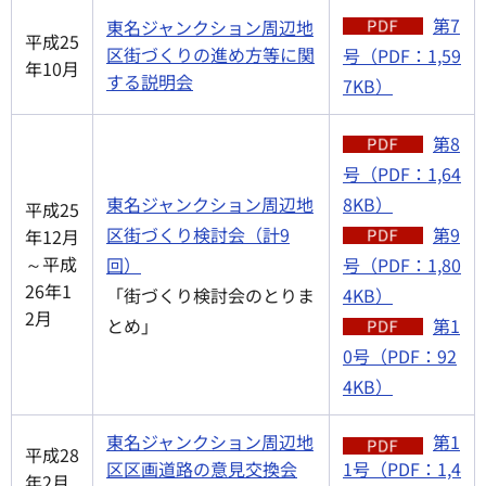
第7
東名ジャンクション周辺地
平成25
区街づくりの進め方等に関
号（PDF：1,59
年10月
する説明会
7KB）
第8
号（PDF：1,64
東名ジャンクション周辺地
8KB）
平成25
区街づくり検討会（計9
第9
年12月
～平成
回）
号（PDF：1,80
26年1
「街づくり検討会のとりま
4KB）
2月
とめ」
第1
0号（PDF：92
4KB）
東名ジャンクション周辺地
第1
平成28
区区画道路の意見交換会
1号（PDF：1,4
年2月