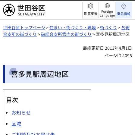
世田谷区
Foreign
閲覧支援
緊急情報
Language
世田谷区トップページ
>
住まい・街づくり・環境
>
街づくり
>
各総
合支所の街づくり
>
砧総合支所管内の街づくり
> 喜多見駅周辺地区
最終更新日 2013年4月1日
ページID 4095
喜多見駅周辺地区
目次
お知らせ
区域
ご相談及びお届け先