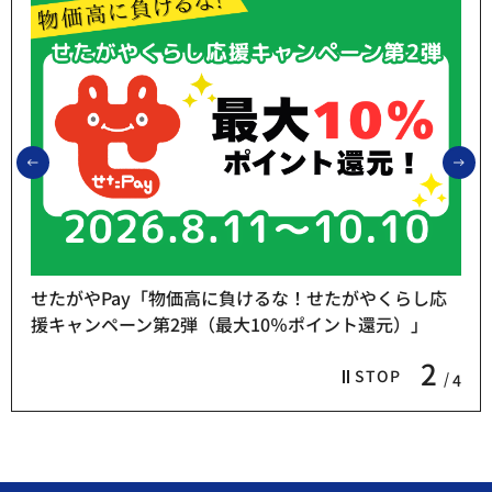
前のスライドを表示
次
せたがやPay「物価高に負けるな！せたがやくらし応
援キャンペーン第2弾（最大10％ポイント還元）」
2
STOP
4