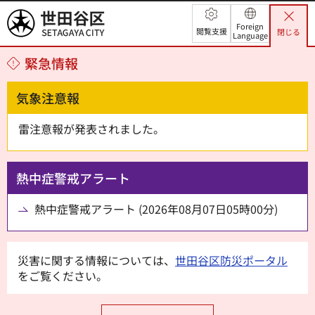
世田谷区
Foreign
閲覧支援
閉じる
Language
緊急情報
気象注意報
雷注意報が発表されました。
熱中症警戒アラート
熱中症警戒アラート (2026年08月07日05時00分)
災害に関する情報については、
世田谷区防災ポータル
をご覧ください。