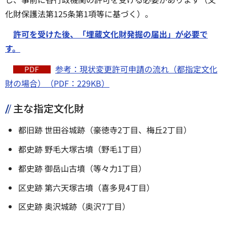
化財保護法第125条第1項等に基づく）。
許可を受けた後、「埋蔵文化財発掘の届出」が必要で
す。
参考：現状変更許可申請の流れ（都指定文化
財の場合）（PDF：229KB）
主な指定文化財
都旧跡 世田谷城跡（豪徳寺2丁目、梅丘2丁目）
都史跡 野毛大塚古墳（野毛1丁目）
都史跡 御岳山古墳（等々力1丁目）
区史跡 第六天塚古墳（喜多見4丁目）
区史跡 奥沢城跡（奥沢7丁目）