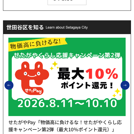
世田谷区を知る
前のスライドを表示
次
せたがやPay「物価高に負けるな！せたがやくらし応
援キャンペーン第2弾（最大10％ポイント還元）」