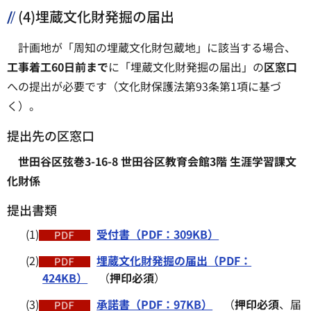
(4)埋蔵文化財発掘の届出
計画地が「周知の埋蔵文化財包蔵地」に該当する場合、
工事着工60日前まで
に「埋蔵文化財発掘の届出」の
区窓口
への提出が必要です（文化財保護法第93条第1項に基づ
く）。
提出先の区窓口
世田谷区弦巻3-16-8 世田谷区教育会館3階 生涯学習課文
化財係
提出書類
(1)
受付書（PDF：309KB）
(2)
埋蔵文化財発掘の届出（PDF：
424KB）
（
押印必須
）
(3)
承諾書（PDF：97KB）
（
押印必須
、届