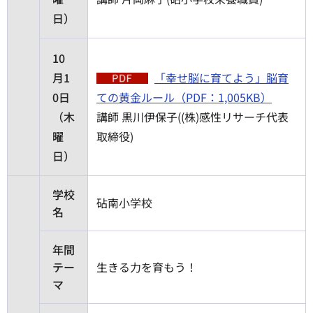
日）
10
月1
「幸せ脳に育てよう」脳育
0日
ての黄金ルール（PDF：1,005KB）
（木
講師 黒川伊保子((株)感性リサーチ代表
曜
取締役)
日）
学校
砧南小学校
名
年間
テー
生きる力を育もう！
マ