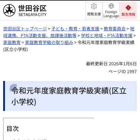
世田谷区
Foreign
閲覧支援
緊急情報
Language
世田谷区トップページ
>
子ども・教育・若者支援
>
教育委員会
>
地
域連携、PTA活動支援、放課後活動等
>
学校と地域・PTA活動支援
>
家庭教育
>
家庭教育学級の取り組み
> 令和元年度家庭教育学級実績
(区立小学校)
最終更新日 2026年1月6日
ページID 1997
令和元年度家庭教育学級実績(区立
小学校)
目次