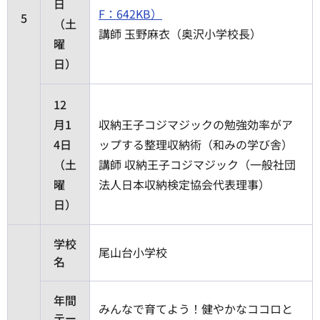
日
F：642KB）
5
（土
講師 玉野麻衣（奥沢小学校長）
曜
日）
12
月1
収納王子コジマジックの勉強効率がア
4日
ップする整理収納術（和みの学び舎）
（土
講師 収納王子コジマジック（一般社団
曜
法人日本収納検定協会代表理事）
日）
学校
尾山台小学校
名
年間
みんなで育てよう！健やかなココロと
テー