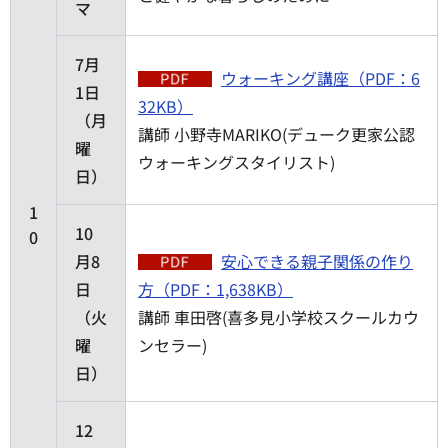
マ
7月
ウォーキング講座（PDF：6
1日
32KB）
（月
講師 小野寺MARIKO(デューク更家公認
曜
ウォーキングスタイリスト)
日）
1
10
0
月8
安心できる親子関係の作り
日
方（PDF：1,638KB）
（火
講師 車田啓(喜多見小学校スクールカウ
曜
ンセラー)
日）
12