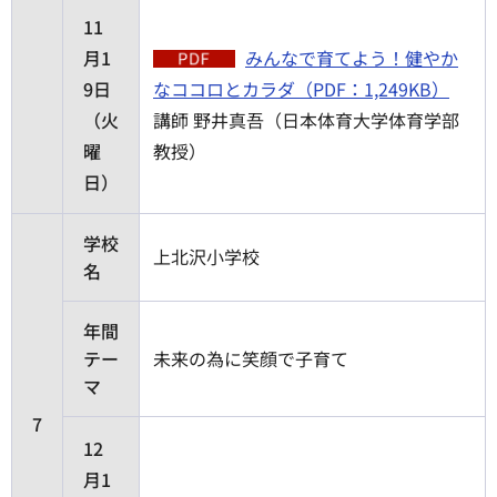
11
月1
みんなで育てよう！健やか
9日
なココロとカラダ（PDF：1,249KB）
（火
講師 野井真吾（日本体育大学体育学部
曜
教授）
日）
学校
上北沢小学校
名
年間
テー
未来の為に笑顔で子育て
マ
7
12
月1