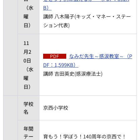
（水
B）
曜
講師 八木陽子(キッズ・マネー・ステー
日）
ション代表)
11
月2
なみだ先生～感涙教室～（P
0日
DF：1,599KB）
（水
講師 吉田英史(感涙療法士)
曜
日）
学校
京西小学校
名
年間
テー
育もう！学ぼう！140周年の京西で！