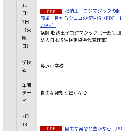
11
収納王子コジマジックの超
月1
簡単！目からウロコの収納術（PDF：1
2日
21KB）
（火
講師 収納王子コジマジック（一般社団
曜
法人日本収納検定協会代表理事）
日）
学校
奥沢小学校
名
年間
テー
自由な発想と豊かな心
マ
7月
13
自由な発想と豊かな心（PD