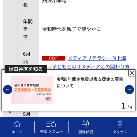
駒沢小学校
名
年間
テー
令和時代を親子で健やかに
マ
6月
メディアリテラシー向上講
25
座～子どもとのITメディアとの関わり方
世田谷区を知る
日
～（PDF：103KB）
（火
令和8年熊本地震災害支援金の募集
講師 寺島絵里花（一般社団法人日本メ
について
曜
前のスライドを表示
ディアリテラシー協会）
日）
1
1
4
8
9月
19
給食試食会（PDF：281K
日
検索
メニュー
ホーム
混雑状況
アクセス
B）