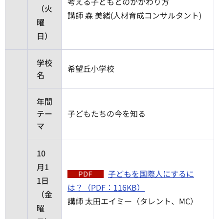
考える子どもとのかかわり方
（火
講師 森 美緒(人材育成コンサルタント)
曜
日）
学校
希望丘小学校
名
年間
テー
子どもたちの今を知る
マ
10
月1
子どもを国際人にするに
1日
は？（PDF：116KB）
（金
講師 太田エイミー（タレント、MC）
曜