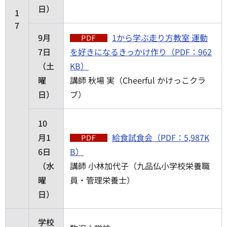
日）
1
7
9月
1から学ぶ走り方教室 運動
7日
を好きになるきっかけ作り（PDF：962
（土
KB）
曜
講師 秋場 実（Cheerful かけっこクラ
日）
ブ）
10
月1
給食試食会（PDF：5,987K
6日
B）
（水
講師 小林加代子（九品仏小学校栄養職
曜
員・管理栄養士）
日）
学校