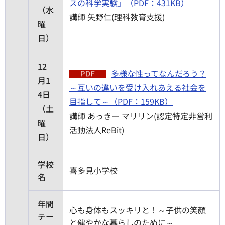
スの科学実験」（PDF：431KB）
（水
講師 矢野仁(理科教育支援)
曜
日）
12
多様な性ってなんだろう？
月1
～互いの違いを受け入れあえる社会を
4日
目指して～（PDF：159KB）
（土
講師 あっきー マリリン(認定特定非営利
曜
活動法人ReBit)
日）
学校
喜多見小学校
名
年間
心も身体もスッキリと！～子供の笑顔
テー
と健やかな暮らしのために～