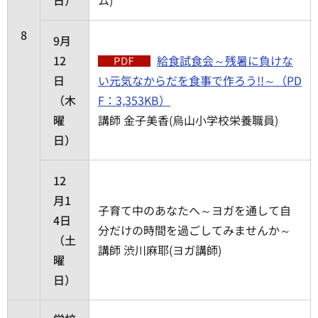
日）
ム)
8
9月
12
給食試食会～残暑に負けな
日
い元気なからだを食事で作ろう!!～（PD
（木
F：3,353KB）
曜
講師 金子美香(烏山小学校栄養職員)
日）
12
月1
子育て中のあなたへ～ヨガを通して自
4日
分だけの時間を過ごしてみませんか～
（土
講師 渋川麻耶(ヨガ講師)
曜
日）