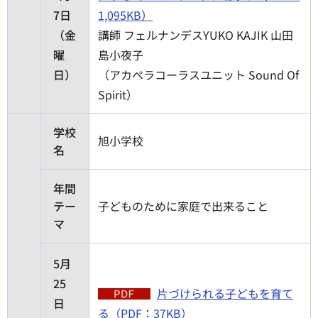
7日
1,095KB）
（金
講師 フェルナンデスYUKO KAJIK 山田
曜
島小夜子
日）
（アカペラコーラスユニット Sound Of
Spirit）
学校
旭小学校
名
年間
テー
子どものために家庭で出来ること
マ
5月
25
片づけられる子どもを育て
日
る（PDF：37KB）