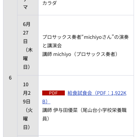
カラダ
マ
6月
27
プロサックス奏者“michiyoさん”の演奏
日
と講演会
（木
講師 michiyo（プロサックス奏者）
曜
日）
6
10
月2
給食試食会（PDF：1,922K
9日
B）
（火
講師 伊与田優菜（尾山台小学校栄養職
曜
員）
日）