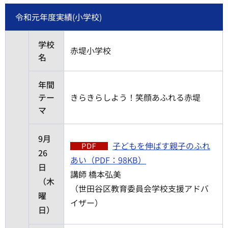
令和元年度実績(小学校)
学校
赤堤小学校
名
年間
テー
きらきらしよう！笑顔あふれる赤堤
マ
9月
子どもを伸ばす親子のふれ
26
あい（PDF：98KB）
日
講師 橋本弘美
（木
（世田谷区教育委員会学校支援アドバ
曜
イザー）
日）