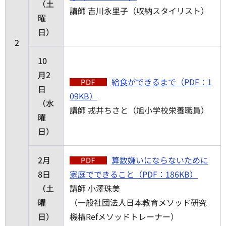
（土
講師 吉川永里子（収納スタイリスト）
曜
日）
2
10
月2
給食ができるまで（PDF：1
日
09KB）
（水
講師 戎井ちさと（旭小学校栄養職員）
曜
日）
2月
算数嫌いにならないために
8日
家庭でできること（PDF：186KB）
（土
講師 小澤珠美
曜
（一般社団法人日本教育メソッド研究
日）
機構Refメソッドトレーナー）