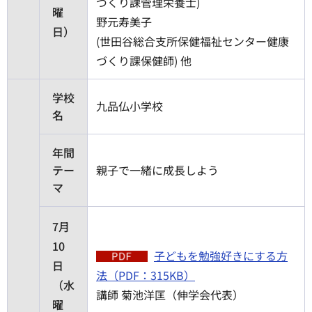
づくり課管理栄養士)
曜
野元寿美子
日）
(世田谷総合支所保健福祉センター健康
づくり課保健師) 他
学校
九品仏小学校
名
年間
テー
親子で一緒に成長しよう
マ
7月
10
子どもを勉強好きにする方
日
法（PDF：315KB）
（水
講師 菊池洋匡（伸学会代表）
曜