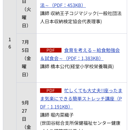
日
法～（PDF：453KB）
（火
講師 収納王子コジマジック(一般社団法
曜
人日本収納検定協会代表理事)
日）
1
7月
6
5日
食育を考える～給食勉強会
（金
＆試食会～（PDF：1,383KB）
曜
講師 橋本公代(経堂小学校栄養職員)
日）
忙しくても大丈夫!!座ったま
ま気楽にできる簡単ストレッチ講座（P
9月
DF：1,191KB）
27
講師 堀内菜織子
日
(世田谷総合支所保健福祉センター健康
（金