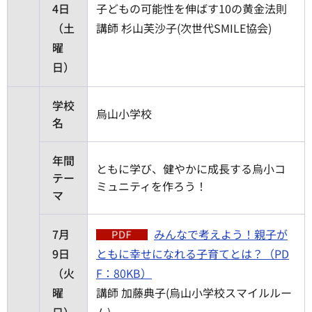
4日
子どもの可能性を伸ばす10の黄金法則
（土
講師 杉山芙沙子(次世代SMILE協会)
曜
日）
学校
烏山小学校
名
年間
ともに学び、健やかに成長する烏小コ
テー
ミュニティを作ろう！
マ
7月
みんなで考えよう！親子が
9日
ともに幸せになれる子育てとは？（PD
（火
F：80KB）
曜
講師 加藤典子(烏山小学校スマイルルー