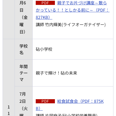
月6
親子でお片づけ講座～散ら
日
かっている！！としかる前に～（PDF：
（金
827KB）
曜
講師 竹内輝美(ライフオーガナイザー)
日）
学校
砧小学校
名
年間
テー
親子で輝け！砧の未来
マ
7月
2日
給食試食会（PDF：875K
1
（火
B）
1
曜
講師 片岡麻子(砧小学校栄養職員)