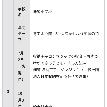
学校
池尻小学校
名
年間
テー
育てよう美しい心 咲かせよう笑顔の花
マ
7月
収納王子コジマジックの収育～お片づ
2日
けができる子どもにする方法～
（火
講師 収納王子コジマジック（一般社団
曜
法人日本収納検定協会代表理事）
日）
3
10
月8
日
給食試食会