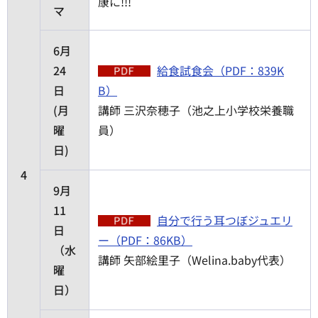
康に!!!
マ
6月
24
給食試食会（PDF：839K
日
B）
(月
講師 三沢奈穂子（池之上小学校栄養職
曜
員）
日)
4
9月
11
自分で行う耳つぼジュエリ
日
ー（PDF：86KB）
（水
講師 矢部絵里子（Welina.baby代表）
曜
日）