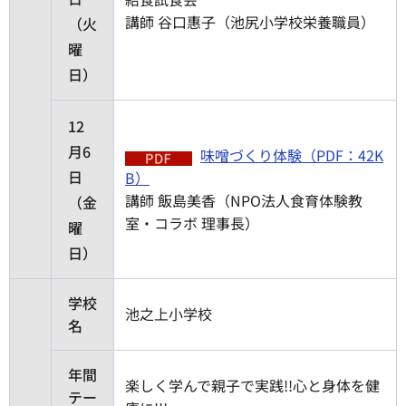
講師 谷口惠子（池尻小学校栄養職員）
（火
曜
日）
12
月6
味噌づくり体験（PDF：42K
日
B）
講師 飯島美香（NPO法人食育体験教
（金
室・コラボ 理事長）
曜
日）
学校
池之上小学校
名
年間
楽しく学んで親子で実践!!心と身体を健
テー