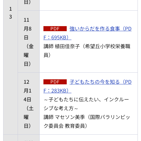
日）
1
3
11
月8
強いからだを作る食事（PD
日
F：695KB）
（金
講師 植田佳奈子（希望丘小学校栄養職
曜
員）
日）
12
子どもたちの今を知る（PD
月1
F：283KB）
4日
～子どもたちに伝えたい、インクルー
（土
シブな考え方～
曜
講師 マセソン美季（国際パラリンピッ
日）
ク委員会 教育委員）