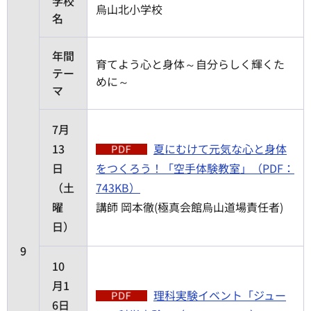
学校
烏山北小学校
名
年間
育てよう心と身体～自分らしく輝くた
テー
めに～
マ
7月
13
夏にむけて元気な心と身体
日
をつくろう！「空手体験教室」（PDF：
（土
743KB）
曜
講師 岡本徹(極真会館烏山道場責任者)
日）
9
10
月1
理科実験イベント「ジュー
6日