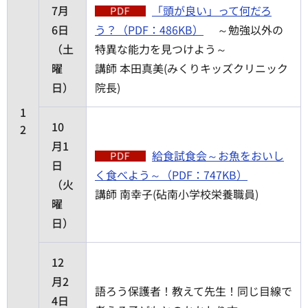
7月
「頭が良い」って何だろ
6日
う？（PDF：486KB）
～勉強以外の
（土
特異な能力を見つけよう～
曜
講師 本田真美(みくりキッズクリニック
日）
院長)
1
10
2
月1
給食試食会～お魚をおいし
日
く食べよう～（PDF：747KB）
（火
講師 南幸子(砧南小学校栄養職員)
曜
日）
12
月2
語ろう保護者！教えて先生！同じ目線で
4日