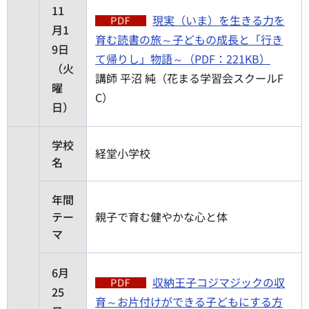
11
現実（いま）を生きる力を
月1
育む読書の旅～子どもの成長と「行き
9日
て帰りし」物語～（PDF：221KB）
（火
講師 平沼 純（花まる学習会スクールF
曜
C）
日）
学校
経堂小学校
名
年間
テー
親子で育む健やかな心と体
マ
6月
収納王子コジマジックの収
25
育～お片付けができる子どもにする方