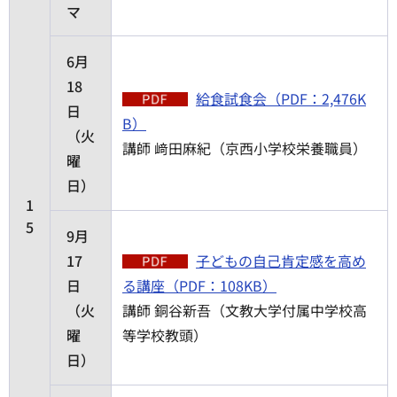
マ
6月
18
給食試食会（PDF：2,476K
日
B）
（火
講師 﨑田麻紀（京西小学校栄養職員）
曜
日）
1
5
9月
17
子どもの自己肯定感を高め
日
る講座（PDF：108KB）
（火
講師 銅谷新吾（文教大学付属中学校高
曜
等学校教頭）
日）