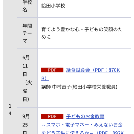
学校
給田小学校
名
年間
育てよう豊かな心・子どもの笑顔のた
テー
めに
マ
6月
11
給食試食会（PDF：870K
日
B）
（火
講師 中村直子(給田小学校栄養職員)
曜
日）
1
4
9月
子どものお金教育
25
～スマホ・電子マネー・みえないお金
日
をどう子供に伝えるか～（PDF：892K