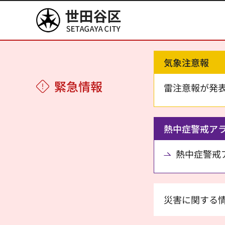
世田谷区
気象注意報
緊急情報
雷注意報が発
熱中症警戒ア
熱中症警戒アラ
災害に関する