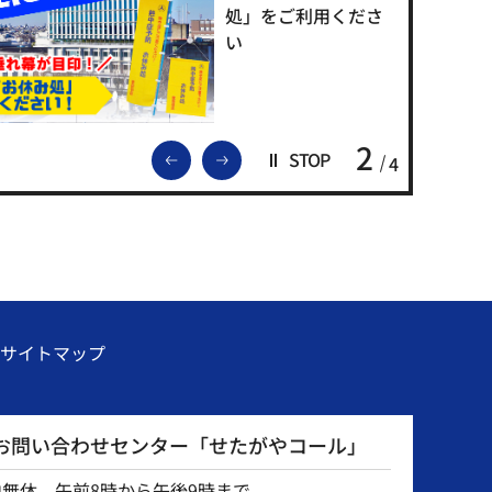
処」をご利用くださ
い
2
前のスライドを表示
次のスライドを表示
STOP
4
サイトマップ
お問い合わせセンター「せたがやコール」
中無休 午前8時から午後9時まで