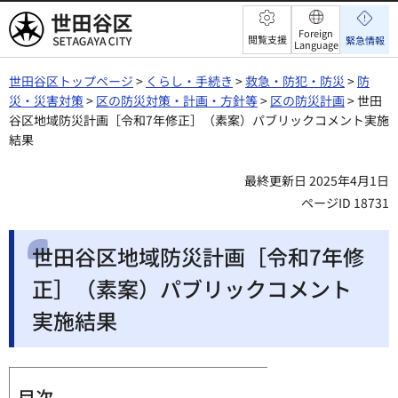
世田谷区
Foreign
閲覧支援
緊急情報
Language
世田谷区トップページ
>
くらし・手続き
>
救急・防犯・防災
>
防
災・災害対策
>
区の防災対策・計画・方針等
>
区の防災計画
> 世田
谷区地域防災計画［令和7年修正］（素案）パブリックコメント実施
結果
最終更新日 2025年4月1日
ページID 18731
世田谷区地域防災計画［令和7年修
正］（素案）パブリックコメント
実施結果
目次