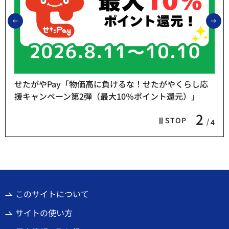
前のスライドを表示
次
せたがやPay「物価高に負けるな！せたがやくらし応
援キャンペーン第2弾（最大10％ポイント還元）」
2
STOP
4
このサイトについて
サイトの使い方