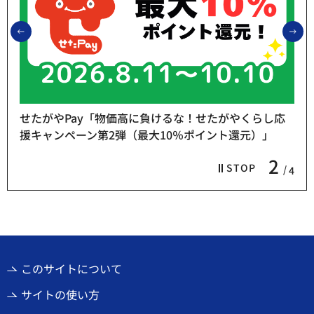
前のスライドを表示
次
せたがやPay「物価高に負けるな！せたがやくらし応
援キャンペーン第2弾（最大10％ポイント還元）」
2
STOP
4
このサイトについて
サイトの使い方