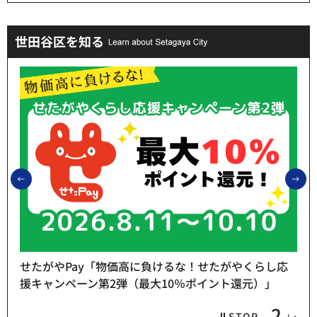
世田谷区を知る
前のスライドを表示
次
せたがやPay「物価高に負けるな！せたがやくらし応
援キャンペーン第2弾（最大10％ポイント還元）」
2
STOP