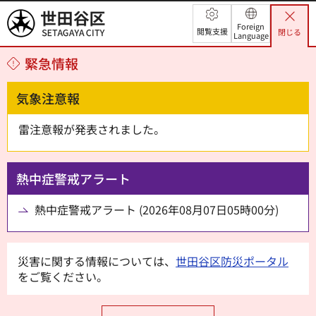
世田谷区
Foreign
閲覧支援
閉じる
Language
緊急情報
気象注意報
雷注意報が発表されました。
熱中症警戒アラート
熱中症警戒アラート (2026年08月07日05時00分)
災害に関する情報については、
世田谷区防災ポータル
をご覧ください。