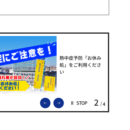
熱中症予防「お休み
処」をご利用くださ
い
2
前のスライドを表示
次のスライドを表示
STOP
4