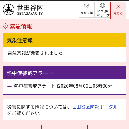
世田谷区
Foreign
閲覧支援
閉じる
Language
緊急情報
気象注意報
雷注意報が発表されました。
熱中症警戒アラート
熱中症警戒アラート (2026年08月06日05時00分)
災害に関する情報については、
世田谷区防災ポータル
をご覧ください。