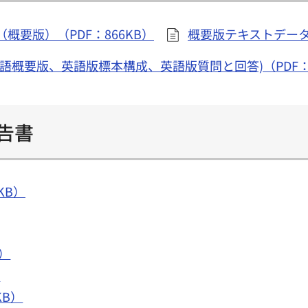
概要版）（PDF：866KB）
概要版テキストデータ
語概要版、英語版標本構成、英語版質問と回答)（PDF：2,
告書
KB）
B）
）
KB）