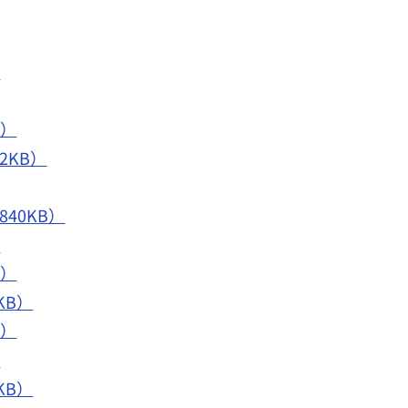
）
B）
2KB）
40KB）
）
B）
KB）
B）
）
KB）