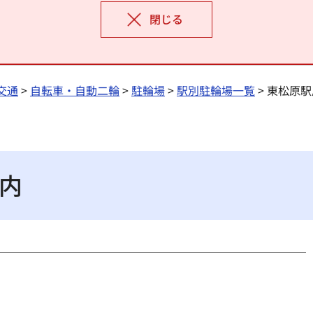
閉じる
交通
>
自転車・自動二輪
>
駐輪場
>
駅別駐輪場一覧
> 東松原
内