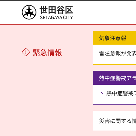
世田谷区
気象注意報
緊急情報
雷注意報が発
熱中症警戒ア
熱中症警戒アラ
災害に関する