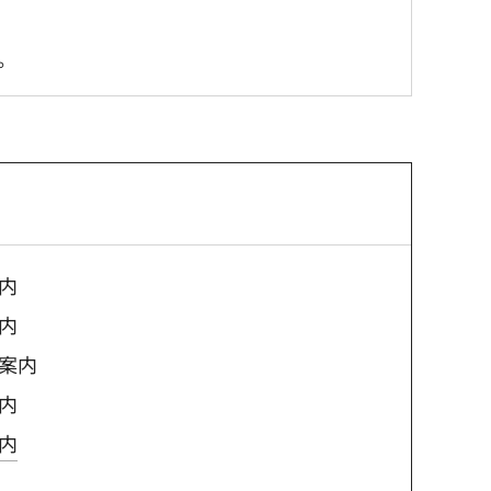
た。
内
内
案内
内
内