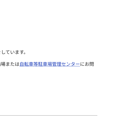
をしています。
輪場または
自転車等駐車場管理センター
にお問