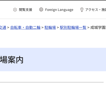
閲覧支援
Foreign Language
アクセス・施
交通
>
自転車・自動二輪
>
駐輪場
>
駅別駐輪場一覧
> 成城学
場案内