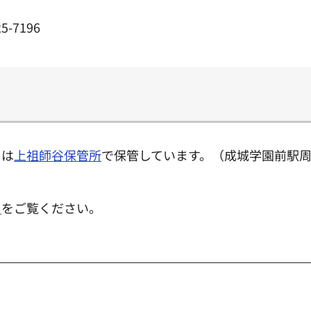
5-7196
クは
上祖師谷保管所
で保管しています。（成城学園前駅
き
をご覧ください。