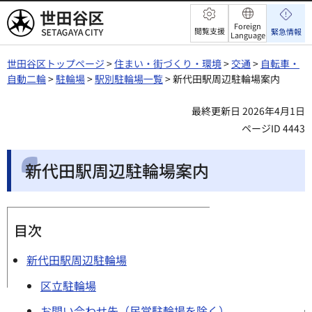
世田谷区
Foreign
閲覧支援
緊急情報
Language
世田谷区トップページ
>
住まい・街づくり・環境
>
交通
>
自転車・
自動二輪
>
駐輪場
>
駅別駐輪場一覧
> 新代田駅周辺駐輪場案内
最終更新日 2026年4月1日
ページID 4443
新代田駅周辺駐輪場案内
目次
新代田駅周辺駐輪場
区立駐輪場
お問い合わせ先（民営駐輪場を除く）