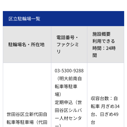
区立駐輪場一覧
施設概要
電話番号・
利用できる
駐輪場名・所在地
ファクシミ
時間：24時
リ
間
03-5300-9288
（明大前南自
転車等駐車
場）
収容台数：自
定期申込（世
転車 月ぎめ34
田谷区シルバ
世田谷区立新代田自
台、日ぎめ49
ー人材センタ
転車等駐車場（代田
台
ー）