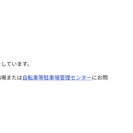
をしています。
輪場または
自転車等駐車場管理センター
にお問