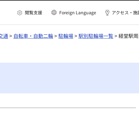
閲覧支援
Foreign Language
アクセス・施
交通
>
自転車・自動二輪
>
駐輪場
>
駅別駐輪場一覧
> 経堂駅