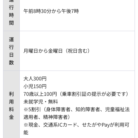
行
午前8時30分から午後7時
時
間
運
行
月曜日から金曜日（祝日含む）
日
数
大人300円
小児150円
利
70歳以上100円（乗車割引証の提示が必要です）
用
未就学児・無料
料
※5割引（身体障害者、知的障害者、児童福祉法
金
適用者、精神障害者）
※現金、交通系ICカード、せたがやPayが利用可
能