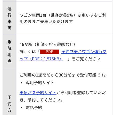
運
行
ワゴン車両1台（乗客定員9名）※車いすをご利
車
用のままご乗車いただけます
両
乗
46か所（祖師ヶ谷大蔵駅など）
降
詳しくは「
予約制乗合ワゴン運行マ
地
ップ（PDF：1,575KB）
」をご覧ください
点
ご利用の1週間前から30分前まで受付可能です。
専用予約サイト
東急バス予約サイト
から利用者登録していただ
予
き、予約してください。
約
電話予約
方