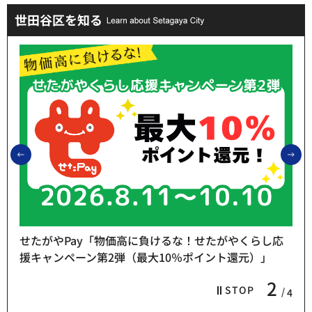
世田谷区を知る
前のスライドを表示
次
たがやくらし応
ト還元）」
熱中症予防「お休み処」をご利用くださ
3
STOP
4