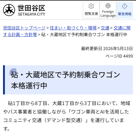
世田谷区
Foreign
閲覧支援
緊急情報
Language
世田谷区トップページ
>
住まい・街づくり・環境
>
交通
>
交通に関
する計画・方針等
> 砧・大蔵地区で予約制乗合ワゴン 本格運行中
最終更新日 2026年5月13日
ページID 4499
砧・大蔵地区で予約制乗合ワゴン
本格運行中
砧1丁目から8丁目、大蔵1丁目から3丁目において、地域
やバス事業者と協働しながら「ワゴン車両とAIを活用した
コミュニティ交通（デマンド型交通）」を運行していま
す。