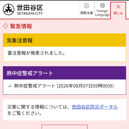
世田谷区
Foreign
閲覧支援
閉じる
Language
緊急情報
気象注意報
雷注意報が発表されました。
熱中症警戒アラート
熱中症警戒アラート (2026年08月07日05時00分)
災害に関する情報については、
世田谷区防災ポータル
をご覧ください。