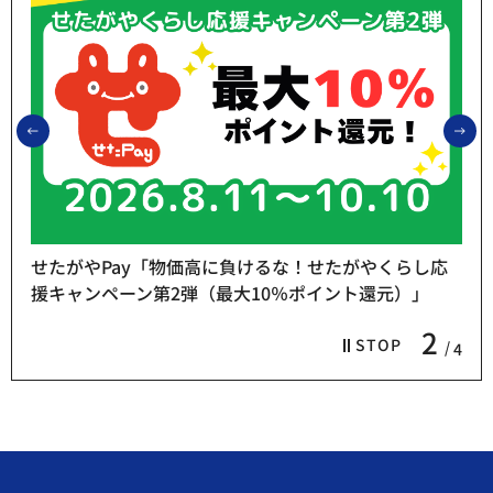
前のスライドを表示
次
せたがやPay「物価高に負けるな！せたがやくらし応
援キャンペーン第2弾（最大10％ポイント還元）」
2
STOP
4