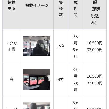
額
掲載
集
載
掲載イメージ
場所
枠
期
（消費
数
間
税込
み）
3ヵ
月
16,500円
アクリ
2枠
ル板
6ヵ
33,000円
月
3ヵ
月
16,500円
窓
4枠
6ヵ
33,000円
月
3ヵ