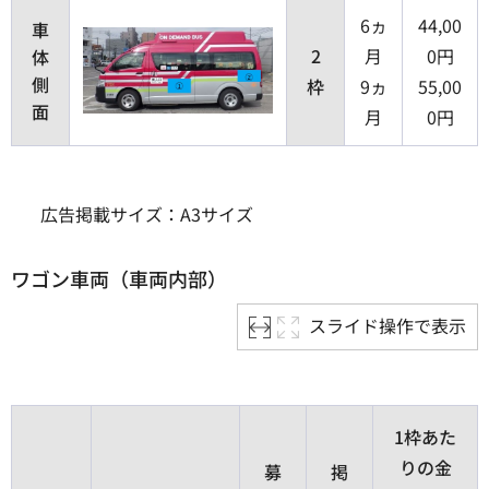
6ヵ
44,00
車
2
月
0円
体
側
枠
9ヵ
55,00
面
月
0円
広告掲載サイズ：A3サイズ
ワゴン車両（車両内部）
スライド操作で表示
1枠あた
りの金
募
掲