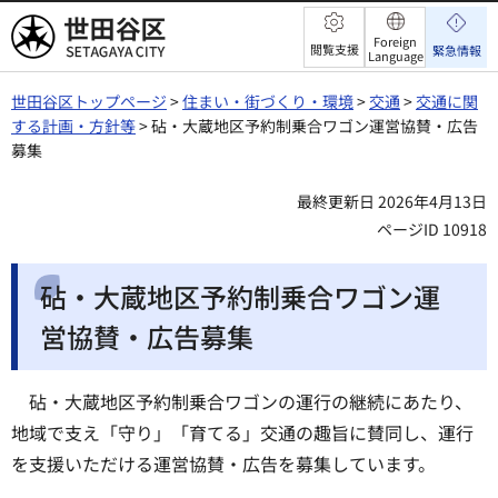
世田谷区
Foreign
閲覧支援
緊急情報
Language
世田谷区トップページ
>
住まい・街づくり・環境
>
交通
>
交通に関
する計画・方針等
> 砧・大蔵地区予約制乗合ワゴン運営協賛・広告
募集
最終更新日 2026年4月13日
ページID 10918
砧・大蔵地区予約制乗合ワゴン運
営協賛・広告募集
砧・大蔵地区予約制乗合ワゴンの運行の継続にあたり、
地域で支え「守り」「育てる」交通の趣旨に賛同し、運行
を支援いただける運営協賛・広告を募集しています。