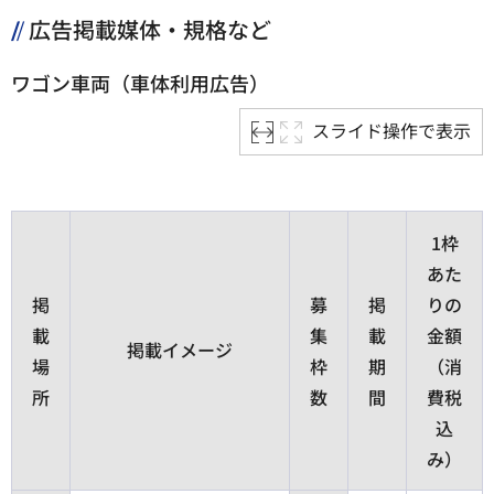
広告掲載媒体・規格など
ワゴン車両（車体利用広告）
スライド操作で表示
1枠
あた
掲
募
掲
りの
載
集
載
金額
掲載イメージ
場
枠
期
（消
所
数
間
費税
込
み）