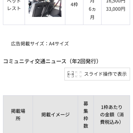
月
16,500円
ヘッド
4枠
レスト
6ヵ
33,000円
月
広告掲載サイズ：A4サイズ
コミュニティ交通ニュース（年2回発行）
スライド操作で表示
募
1枠あたり
掲載場
集
掲載イメージ
の金額（消
所
枠
費税込み）
数