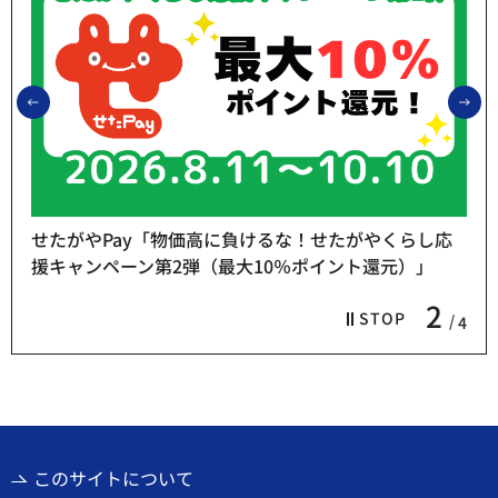
前のスライドを表示
次
せたがやPay「物価高に負けるな！せたがやくらし応
援キャンペーン第2弾（最大10％ポイント還元）」
2
STOP
4
このサイトについて