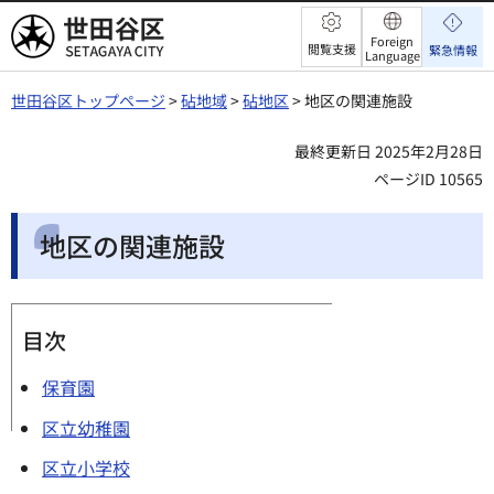
世田谷区
Foreign
閲覧支援
緊急情報
Language
世田谷区トップページ
>
砧地域
>
砧地区
> 地区の関連施設
最終更新日 2025年2月28日
ページID 10565
地区の関連施設
目次
保育園
区立幼稚園
区立小学校