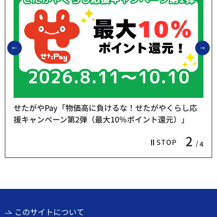
前のスライドを表示
次
せたがやPay「物価高に負けるな！せたがやくらし応
援キャンペーン第2弾（最大10％ポイント還元）」
2
STOP
4
このサイトについて