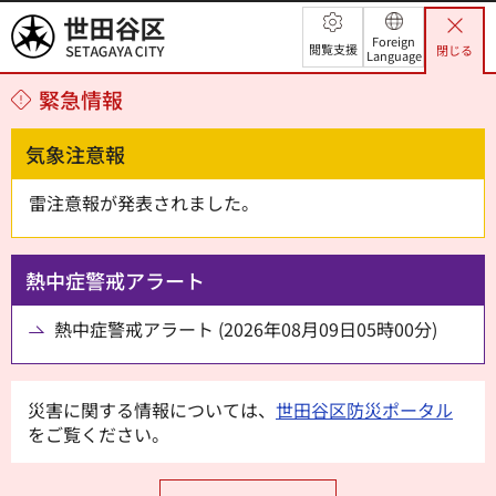
世田谷区
Foreign
閲覧支援
閉じる
Language
緊急情報
気象注意報
雷注意報が発表されました。
熱中症警戒アラート
熱中症警戒アラート (2026年08月09日05時00分)
災害に関する情報については、
世田谷区防災ポータル
をご覧ください。