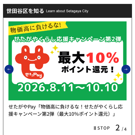
世田谷区を知る
前のスライドを表示
次
せたがやPay「物価高に負けるな！せたがやくらし応
援キャンペーン第2弾（最大10％ポイント還元）」
2
STOP
4