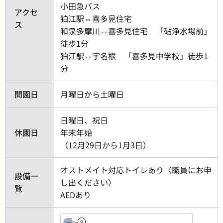
小田急バス
アクセ
狛江駅⇔喜多見住宅
ス
和泉多摩川⇔喜多見住宅 「砧浄水場前」
徒歩1分
狛江駅⇔宇名根 「喜多見中学校」徒歩1
分
開園日
月曜日から土曜日
日曜日、祝日
休園日
年末年始
（12月29日から1月3日）
オストメイト対応トイレあり〈職員にお申
設備一
し出ください〉
覧
AEDあり