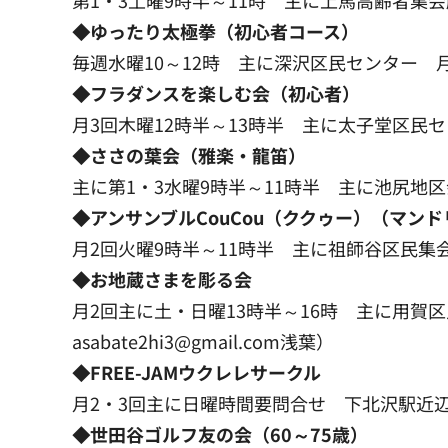
◆ゆったり太極拳（初心者コース）
毎週水曜10～12時 主に深沢区民センター 月会
◆フラダンスを楽しむ会（初心者）
月3回木曜12時半～13時半 主に太子堂区民セン
◆ささの葉会（雅楽・龍笛）
主に第1・3水曜9時半～11時半 主に池尻地区会館 月
◆アンサンブルCouCou（ククゥー）（マン
月2回火曜9時半～11時半 主に祖師谷区民集会所 月会
◆お地蔵さまを彫る会
月2回主に土・日曜13時半～16時 主に用賀区民
asabate2hi3@gmail.com浅葉）
◆FREE-JAMウクレレサークル
月2・3回主に日曜時間要問合せ 下北沢駅近辺 1回150
◆世田谷ゴルフ友の会（60～75歳）