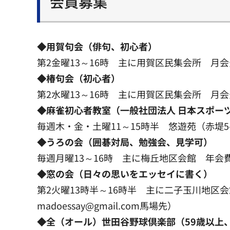
会員募集
◆用賀句会（俳句、初心者）
第2金曜13～16時 主に用賀区民集会所 月会費：
◆椿句会（初心者）
第2水曜13～16時 主に用賀区民集会所 月会費：
◆麻雀初心者教室（一般社団法人 日本スポー
毎週木・金・土曜11～15時半 悠遊苑（赤堤5-4
◆うろの会（囲碁対局、勉強会、見学可）
毎週月曜13～16時 主に梅丘地区会館 年会費：千円
◆窓の会（日々の思いをエッセイに書く）
第2火曜13時半～16時半 主に二子玉川地区会館
madoessay@gmail.com馬場先）
◆全（オール）世田谷野球倶楽部（59歳以上