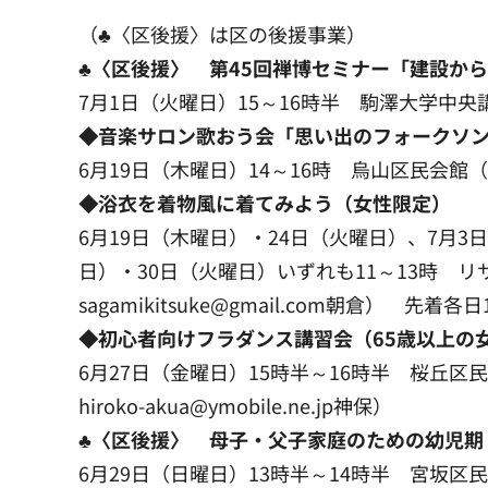
（♣〈区後援〉は区の後援事業）
♣〈区後援〉 第45回禅博セミナー「建設か
7月1日（火曜日）15～16時半 駒澤大学中央
◆音楽サロン歌おう会「思い出のフォークソ
6月19日（木曜日）14～16時 烏山区民会館（歌お
◆浴衣を着物風に着てみよう（女性限定）
6月19日（木曜日）・24日（火曜日）、7月3
日）・30日（火曜日）いずれも11～13時 リサイ
sagamikitsuke@gmail.com朝倉） 先着各日
◆初心者向けフラダンス講習会（65歳以上の
6月27日（金曜日）15時半～16時半 桜丘区民
hiroko-akua@ymobile.ne.jp神保）
♣〈区後援〉 母子・父子家庭のための幼児期
6月29日（日曜日）13時半～14時半 宮坂区民