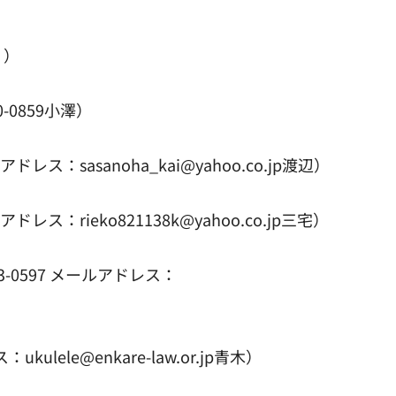
））
0859小澤）
：sasanoha_kai@yahoo.co.jp渡辺）
：rieko821138k@yahoo.co.jp三宅）
-0597 メールアドレス：
ele@enkare-law.or.jp青木）