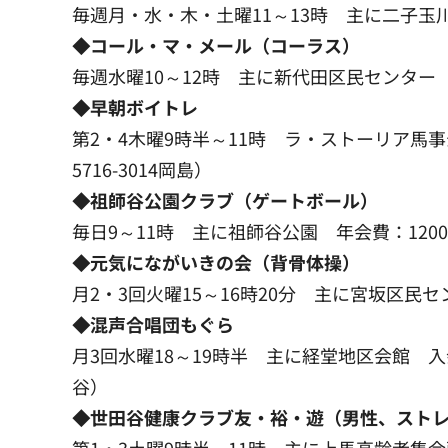
毎週月・水・木・土曜11～13時 主に二子玉川緑
◆コール・マ・メール（コーラス）
毎週水曜10～12時 主に新代田区民センター 月
◆早朝ボイトレ
第2・4木曜9時半～11時 ラ・ストーリア馬事公苑
5716-3014岡島）
◆祖師谷公園クラブ（ゲートボール）
毎日9～11時 主に祖師谷公園 年会費：1200円
◆元気にながいきの会（背骨体操）
月2・3回火曜15～16時20分 主に宮坂区民センタ
◆混声合唱団もぐら
月3回水曜18～19時半 主に経堂地区会館 入会金：
谷）
◆世田谷健康クラブ友・裕・遊（男性、スト
第1・3土曜9時半～11時 主に上馬高齢者集会所