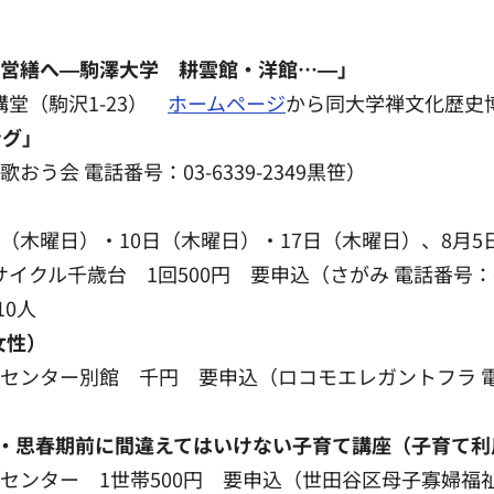
ら営繕へ―駒澤大学 耕雲館・洋館…―」
講堂（駒沢1-23）
ホームページ
から同大学禅文化歴史博物
ング」
う会 電話番号：03-6339-2349黒笹）
日（木曜日）・10日（木曜日）・17日（木曜日）、8月
クル千歳台 1回500円 要申込（さがみ 電話番号：080-
10人
女性）
センター別館 千円 要申込（ロコモエレガントフラ 電話番号
・思春期前に間違えてはいけない子育て講座（子育て利
センター 1世帯500円 要申込（世田谷区母子寡婦福祉連合会