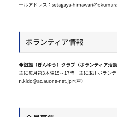
ールアドレス：setagaya-himawari@okumur
ボランティア情報
◆銀雄（ぎんゆう）クラブ（ボランティア活
主に毎月第3木曜15～17時 主に玉川ボランティ
n.kido@ac.auone-net.jp木戸）