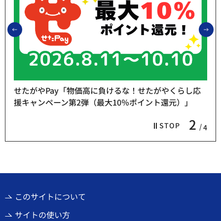
前のスライドを表示
次
せたがやPay「物価高に負けるな！せたがやくらし応
援キャンペーン第2弾（最大10％ポイント還元）」
2
STOP
4
このサイトについて
サイトの使い方