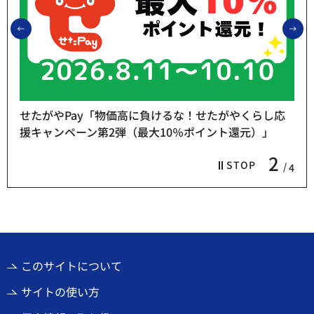
前のスライドを表示
次
応
熱中症予防「お休み処」をご利用ください
3
STOP
4
このサイトについて
サイトの使い方