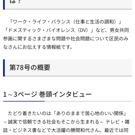
は？
「ワーク・ライフ・バランス（仕事と生活の調和）」
「ドメスティック・バイオレンス（DV）」など、男女共同
参画に関するさまざまな問題や社会問題について区民のみ
なさんにお伝えする情報紙です。
第78号の概要
1～3ページ 巻頭インタビュー
たどり着きたいのは「ありのままで居心地のいい関係」
～誠実で信頼できる社会もそこから生まれる～ テレビ・雑
誌・ビジネス書などで大活躍の勝間和代さん。最近では同