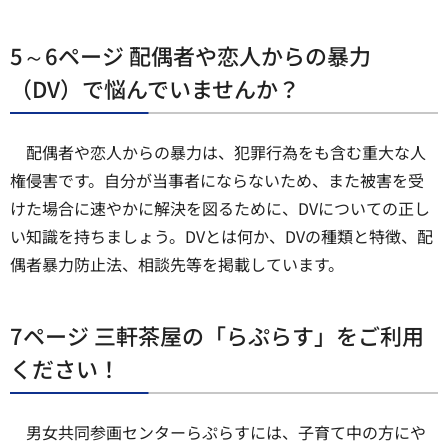
5～6ページ 配偶者や恋人からの暴力
（DV）で悩んでいませんか？
配偶者や恋人からの暴力は、犯罪行為をも含む重大な人
権侵害です。自分が当事者にならないため、また被害を受
けた場合に速やかに解決を図るために、DVについての正し
い知識を持ちましょう。DVとは何か、DVの種類と特徴、配
偶者暴力防止法、相談先等を掲載しています。
7ページ 三軒茶屋の「らぷらす」をご利用
ください！
男女共同参画センターらぷらすには、子育て中の方にや