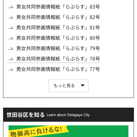
男女共同参画情報紙「らぷらす」83号
男女共同参画情報紙「らぷらす」82号
男女共同参画情報紙「らぷらす」81号
男女共同参画情報紙「らぷらす」80号
男女共同参画情報紙「らぷらす」79号
男女共同参画情報紙「らぷらす」78号
男女共同参画情報紙「らぷらす」77号
もっと見る
世田谷区を知る