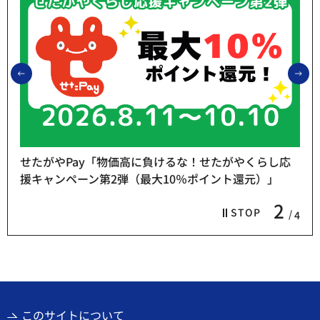
前のスライドを表示
次
せたがやPay「物価高に負けるな！せたがやくらし応
援キャンペーン第2弾（最大10％ポイント還元）」
2
STOP
4
このサイトについて