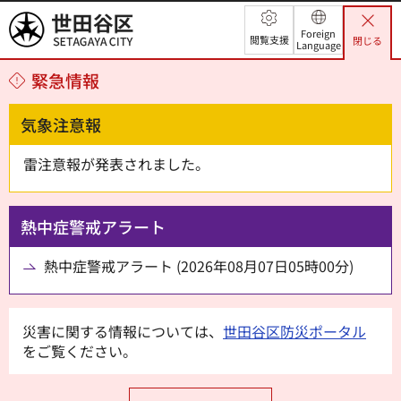
世田谷区
Foreign
閲覧支援
閉じる
Language
緊急情報
気象注意報
雷注意報が発表されました。
熱中症警戒アラート
熱中症警戒アラート (2026年08月07日05時00分)
災害に関する情報については、
世田谷区防災ポータル
をご覧ください。