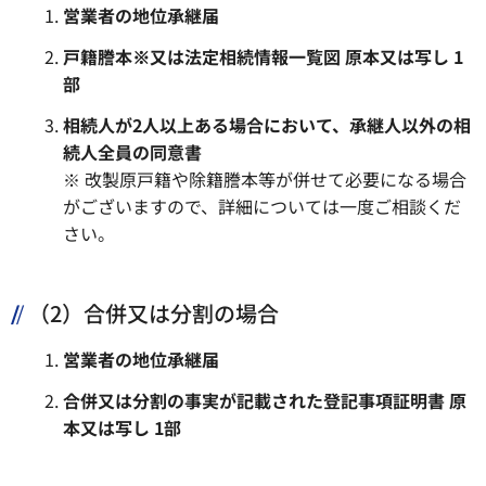
営業者の地位承継届
戸籍謄本※
又は
法定相続情報一覧図 原本又は写し
1
部
相続人が2人以上ある場合において、承継人以外の相
続人
全員の同意書
※ 改製原戸籍や除籍謄本等が併せて必要になる場合
がございますので、詳細については一度ご相談くだ
さい。
（2）合併又は分割の場合
営業者の地位承継届
合併又は分割の事実が記載された登記事項証明書
原
本又は写し
1部