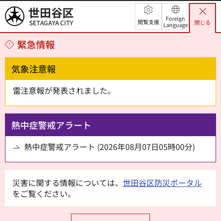
世田谷区
Foreign
閲覧支援
閉じる
Language
緊急情報
気象注意報
雷注意報が発表されました。
熱中症警戒アラート
熱中症警戒アラート (2026年08月07日05時00分)
災害に関する情報については、
世田谷区防災ポータル
をご覧ください。