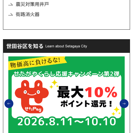
震災対策用井戸
街路消火器
世田谷区を知る
前のスライドを表示
次