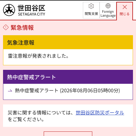
世田谷区
Foreign
閲覧支援
閉じる
Language
緊急情報
気象注意報
雷注意報が発表されました。
熱中症警戒アラート
熱中症警戒アラート (2026年08月06日05時00分)
災害に関する情報については、
世田谷区防災ポータル
をご覧ください。