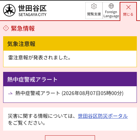
世田谷区
Foreign
閲覧支援
閉じる
Language
緊急情報
気象注意報
雷注意報が発表されました。
熱中症警戒アラート
熱中症警戒アラート (2026年08月07日05時00分)
災害に関する情報については、
世田谷区防災ポータル
をご覧ください。