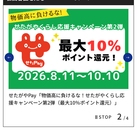
前のスライドを表示
次
せたがやPay「物価高に負けるな！せたがやくらし応
援キャンペーン第2弾（最大10％ポイント還元）」
2
STOP
4