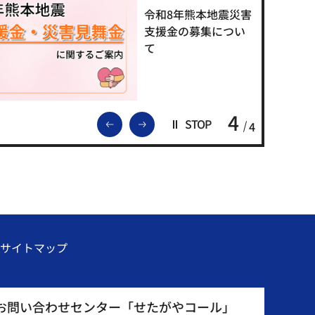
高に負けるな！せた
がやくらし応援キャ
ンペーン第2弾（最大
10％ポイント還
元）」
1
前のスライドを表示
次のスライドを表示
STOP
4
サイトマップ
お問い合わせセンター「せたがやコール」