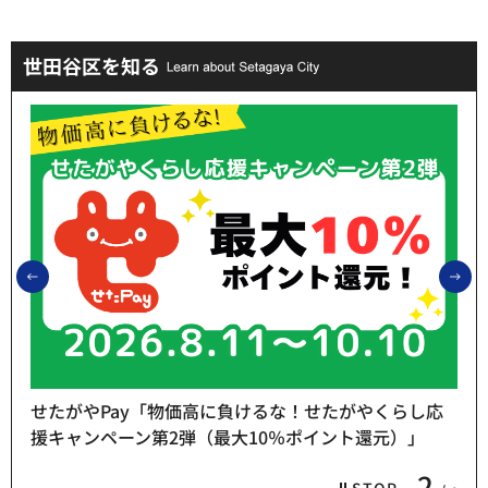
世田谷区を知る
前のスライドを表示
次
せたがやPay「物価高に負けるな！せたがやくらし応
援キャンペーン第2弾（最大10％ポイント還元）」
2