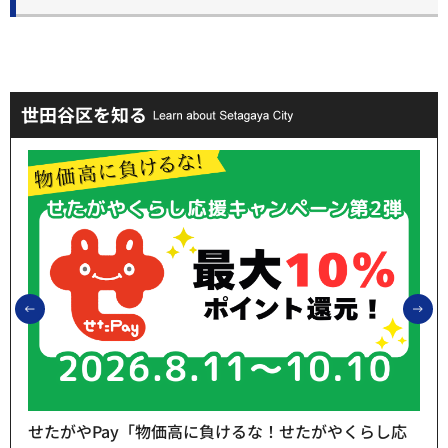
世田谷区を知る
前のスライドを表示
次
せたがやPay「物価高に負けるな！せたがやくらし応