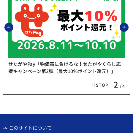
前のスライドを表示
次
せたがやPay「物価高に負けるな！せたがやくらし応
援キャンペーン第2弾（最大10％ポイント還元）」
2
STOP
4
このサイトについて