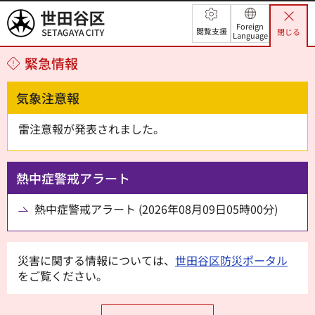
世田谷区
Foreign
閲覧支援
閉じる
Language
緊急情報
気象注意報
雷注意報が発表されました。
熱中症警戒アラート
熱中症警戒アラート (2026年08月09日05時00分)
災害に関する情報については、
世田谷区防災ポータル
をご覧ください。