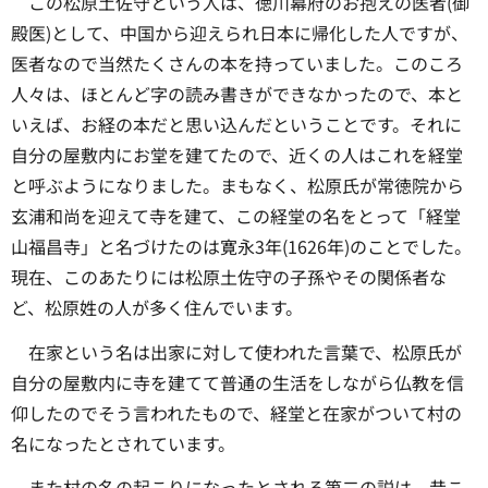
この松原土佐守という人は、徳川幕府のお抱えの医者(御
殿医)として、中国から迎えられ日本に帰化した人ですが、
医者なので当然たくさんの本を持っていました。このころ
人々は、ほとんど字の読み書きができなかったので、本と
いえば、お経の本だと思い込んだということです。それに
自分の屋敷内にお堂を建てたので、近くの人はこれを経堂
と呼ぶようになりました。まもなく、松原氏が常徳院から
玄浦和尚を迎えて寺を建て、この経堂の名をとって「経堂
山福昌寺」と名づけたのは寛永3年(1626年)のことでした。
現在、このあたりには松原土佐守の子孫やその関係者な
ど、松原姓の人が多く住んでいます。
在家という名は出家に対して使われた言葉で、松原氏が
自分の屋敷内に寺を建てて普通の生活をしながら仏教を信
仰したのでそう言われたもので、経堂と在家がついて村の
名になったとされています。
また村の名の起こりになったとされる第二の説は、昔こ