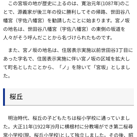
この宮坂の地が歴史に上るのは、寛治元年(1087年)のこ
とで、源義家が後三年の役に勝利してその帰路、世田谷八
幡宮（宇佐八幡宮）を勧請したことに始まります。宮ノ坂
の地名は、世田谷八幡宮（宇佐八幡宮）の東側の坂道を
人々がそう呼んだことから名づけられたものです。
また、宮ノ坂の地名は、住居表示実施以前世田谷3丁目に
あった字名で、住居表示実施に伴い宮ノ坂の区域を拡大し
て町名としたことから、「ノ」を除いて「宮坂」としまし
た。
桜丘
明治時代、桜丘の子どもたちは桜小学校に通っていまし
た。大正11年(1922年)9月に横根村に分教場ができ第二桜尋
常小学校(現、桜丘小学校)として独立しました。その後、昭