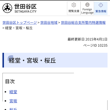
世田谷区
Foreign
閲覧支援
緊急情報
Language
世田谷区トップページ
>
世田谷地域
>
世田谷総合支所管内特選情報
> 経堂・宮坂・桜丘
最終更新日 2015年4月1日
ページID 10235
経堂・宮坂・桜丘
目次
経堂
宮坂
桜丘