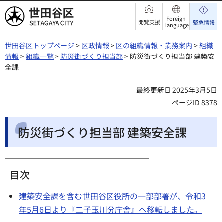
世田谷区
Foreign
閲覧支援
緊急情報
Language
世田谷区トップページ
>
区政情報
>
区の組織情報・業務案内
>
組織
情報
>
組織一覧
>
防災街づくり担当部
> 防災街づくり担当部 建築安
全課
最終更新日 2025年3月5日
ページID 8378
防災街づくり担当部 建築安全課
目次
建築安全課を含む世田谷区役所の一部部署が、令和3
年5月6日より『二子玉川分庁舎』へ移転しました。