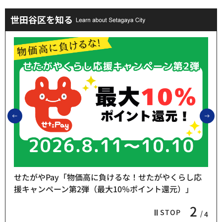
世田谷区を知る
前のスライドを表示
次
せたがやPay「物価高に負けるな！せたがやくらし応
援キャンペーン第2弾（最大10％ポイント還元）」
2
STOP
4