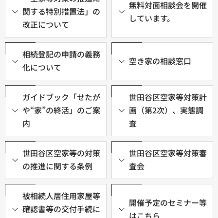
無料対面相談会を開催
関する特別措置法」の
しています。
改正について
相続登記の申請の義務
空き家の相談窓口
化について
ガイドブック「せたが
世田谷区空家等対策計
や“家”の終活」のご案
画（第2次）、実態調
内
査
世田谷区空家等の対策
世田谷区空家等対策審
の推進に関する条例
査会
被相続人居住用家屋等
開催予定のセミナー等
確認書等の交付手続に
はこちら