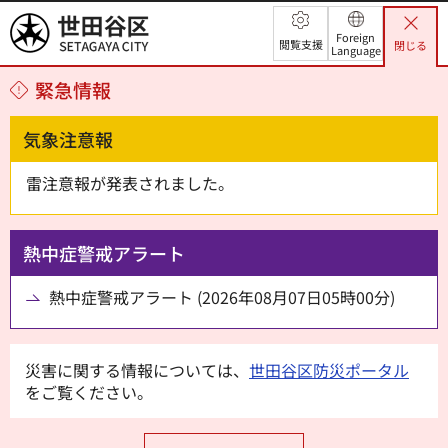
世田谷区
Foreign
閲覧支援
閉じる
Language
緊急情報
気象注意報
雷注意報が発表されました。
熱中症警戒アラート
熱中症警戒アラート (2026年08月07日05時00分)
災害に関する情報については、
世田谷区防災ポータル
をご覧ください。