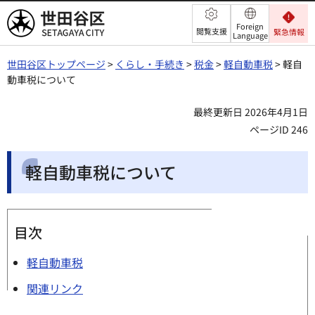
世田谷区
Foreign
閲覧支援
緊急情報
Language
世田谷区トップページ
>
くらし・手続き
>
税金
>
軽自動車税
> 軽自
動車税について
最終更新日 2026年4月1日
ページID 246
軽自動車税について
目次
軽自動車税
関連リンク