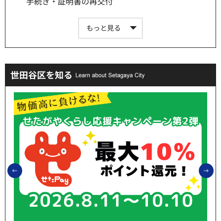
手続き・証明書の再交付
もっと見る
世田谷区を知る
前のスライドを表示
次