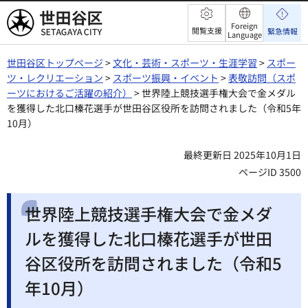
世田谷区
Foreign
閲覧支援
緊急情報
Language
世田谷区トップページ
>
文化・芸術・スポーツ・生涯学習
>
スポー
ツ・レクリエーション
>
スポーツ振興・イベント
>
表敬訪問（スポ
ーツにおけるご活躍の紹介）
> 世界陸上競技選手権大会で金メダル
を獲得した北口榛花選手が世田谷区役所を訪問されました（令和5年
10月）
最終更新日 2025年10月1日
ページID 3500
世界陸上競技選手権大会で金メダ
ルを獲得した北口榛花選手が世田
谷区役所を訪問されました（令和5
年10月）