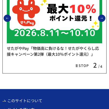
前のスライドを表示
次
せたがやPay「物価高に負けるな！せたがやくらし応
援キャンペーン第2弾（最大10％ポイント還元）」
2
STOP
4
このサイトについて