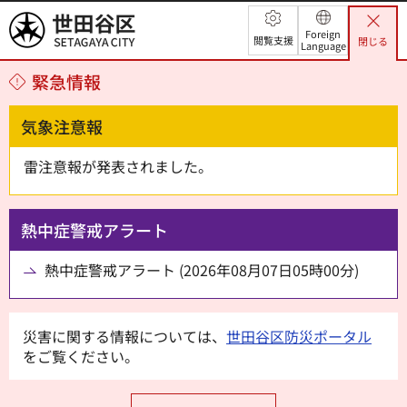
世田谷区
Foreign
閲覧支援
閉じる
Language
緊急情報
気象注意報
雷注意報が発表されました。
熱中症警戒アラート
熱中症警戒アラート (2026年08月07日05時00分)
災害に関する情報については、
世田谷区防災ポータル
をご覧ください。