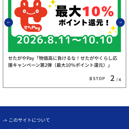
前のスライドを表示
次
せたがやPay「物価高に負けるな！せたがやくらし応
援キャンペーン第2弾（最大10％ポイント還元）」
2
STOP
4
このサイトについて