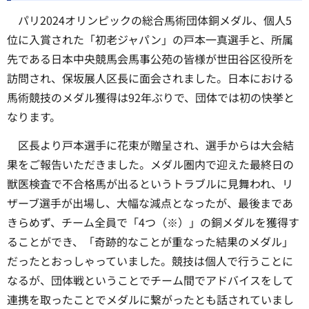
パリ2024オリンピックの総合馬術団体銅メダル、個人5
位に入賞された「初老ジャパン」の戸本一真選手と、所属
先である日本中央競馬会馬事公苑の皆様が世田谷区役所を
訪問され、保坂展人区長に面会されました。日本における
馬術競技のメダル獲得は92年ぶりで、団体では初の快挙と
なります。
区長より戸本選手に花束が贈呈され、選手からは大会結
果をご報告いただきました。メダル圏内で迎えた最終日の
獣医検査で不合格馬が出るというトラブルに見舞われ、リ
ザーブ選手が出場し、大幅な減点となったが、最後まであ
きらめず、チーム全員で「4つ（※）」の銅メダルを獲得す
ることができ、「奇跡的なことが重なった結果のメダル」
だったとおっしゃっていました。競技は個人で行うことに
なるが、団体戦ということでチーム間でアドバイスをして
連携を取ったことでメダルに繋がったとも話されていまし