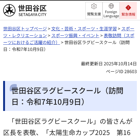
世田谷区
Foreign
閲覧支援
緊急情報
Language
世田谷区トップページ
>
文化・芸術・スポーツ・生涯学習
>
スポー
ツ・レクリエーション
>
スポーツ振興・イベント
>
表敬訪問（スポ
ーツにおけるご活躍の紹介）
> 世田谷区ラグビースクール（訪問
日：令和7年10月9日）
最終更新日 2025年10月14日
ページID 28603
世田谷区ラグビースクール（訪問
日：令和7年10月9日）
「世田谷区ラグビースクール」の皆さんが
区長を表敬、「太陽生命カップ2025 第16