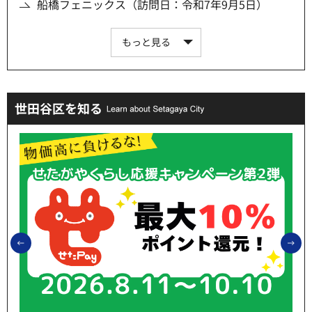
船橋フェニックス（訪問日：令和7年9月5日）
もっと見る
世田谷区を知る
前のスライドを表示
次