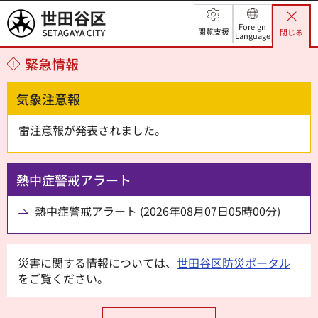
世田谷区
Foreign
閲覧支援
閉じる
Language
緊急情報
気象注意報
雷注意報が発表されました。
熱中症警戒アラート
熱中症警戒アラート (2026年08月07日05時00分)
災害に関する情報については、
世田谷区防災ポータル
をご覧ください。