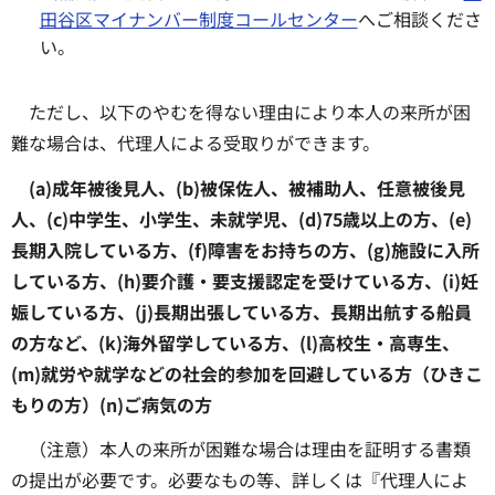
田谷区マイナンバー制度コールセンター
へご相談くださ
い。
ただし、以下のやむを得ない理由により本人の来所が困
難な場合は、代理人による受取りができます。
(a)成年被後見人、(b)被保佐人、被補助人、任意被後見
人、(c)中学生、小学生、未就学児、(d)75歳以上の方、(e)
長期入院している方、(f)障害をお持ちの方、(g)施設に入所
している方、(h)要介護・要支援認定を受けている方、(i)妊
娠している方、(j)長期出張している方、長期出航する船員
の方など、(k)海外留学している方、(l)高校生・高専生、
(m)就労や就学などの社会的参加を回避している方（ひきこ
もりの方）(n)ご病気の方
（注意）本人の来所が困難な場合は理由を証明する書類
の提出が必要です。必要なもの等、詳しくは『代理人によ