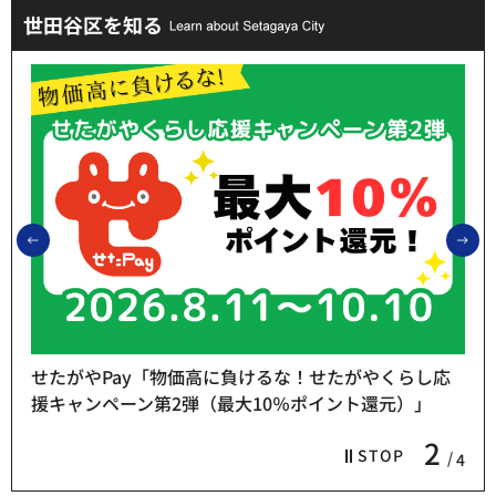
世田谷区を知る
前のスライドを表示
次
せたがやPay「物価高に負けるな！せたがやくらし応
援キャンペーン第2弾（最大10％ポイント還元）」
2
STOP
4