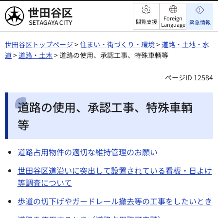
世田谷区
Foreign
閲覧支援
緊急情報
Language
世田谷区トップページ
>
住まい・街づくり・環境
>
道路・土地・水
道
>
道路・土木
> 道路の使用、承認工事、特殊車輌等
ページID 12584
道路の使用、承認工事、特殊車輌
等
道路占用物件の適切な維持管理のお願い
世田谷区道沿いに突出して設置されている看板・日よけ
等調査について
歩道の切下げやガードレール撤去等の工事をしたいとき