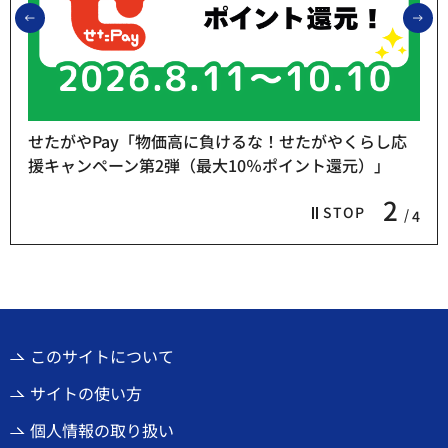
前のスライドを表示
次
せたがやPay「物価高に負けるな！せたがやくらし応
援キャンペーン第2弾（最大10％ポイント還元）」
2
STOP
4
このサイトについて
サイトの使い方
個人情報の取り扱い