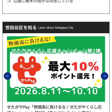
公道に樹木の枝がはみ出している
世田谷区を知る
前のスライドを表示
次
せたがやPay「物価高に負けるな！せたがやくらし応