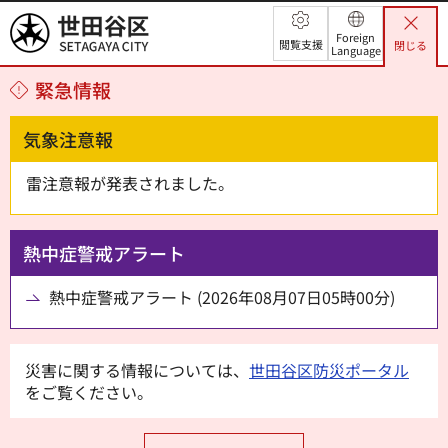
世田谷区
Foreign
閲覧支援
閉じる
Language
緊急情報
気象注意報
雷注意報が発表されました。
熱中症警戒アラート
熱中症警戒アラート (2026年08月07日05時00分)
災害に関する情報については、
世田谷区防災ポータル
をご覧ください。