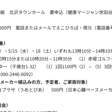
＝中級 北沢タウンホール 要申込（健康マージャン世田谷 電話
800円 電話またはメールでえこひろば・塚元（電話番号：09
象）
・5/15（水）・18（土）いずれも13時10分～14時10
時15分または10時20分～11時35分 （1）赤堤ゴル
ー（千歳台1-32） （1）1回1100円（2）～（5）3回
2446-0092）
スメーカー植込みの方、予定者、ご家族対象）
合プラザ（うめとぴあ） 500円（日本心臓ペースメーカー友の
表会）