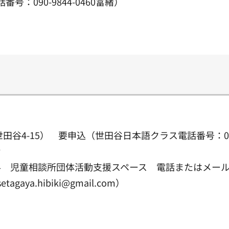
号：090-9844-0460富緒）
田谷4-15） 要申込（世田谷日本語クラス電話番号：03-5
会
～11時半 児童相談所団体活動支援スペース 電話または
agaya.hibiki@gmail.com）