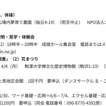
習、体操）
業広場内夢育て農園（桜丘4-19）（雨天中止） NPO法人ユ
説明・見学・体験会
時半（2）18時半～20時半 成城ホール集会室 電話ま
n.ne.jp）
嗣書」（2）花まつり
～4/8（月） 駒澤大学禅文化歴史博物館（駒沢1-23）（同館
上馬地区会館 1回千円 要申込（ダンスサークル る・こら～
/30、ワード基礎・応用＝6/6～7/4、エクセル基礎・応用
0円 要申込（同会 電話番号：090-8770-4392原）