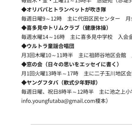
◆オリパパとトランペットが吹き隊
毎週日曜9～12時 主に代田区民センター 月会費：2千円
◆喜多見中トリムクラブ（健康体操）
毎週水曜14～16時 主に喜多見中学校 入会金・
◆ウルトラ童謡合唱団
月3回木曜10～11時半 主に祖師谷地区会館 入会金
◆窓の会（日々の思いをエッセイに書く）
月1回火曜13時半～17時 主に二子玉川地区会館
◆ヤングフタバ（軟式少年野球）
毎週日曜、祝日8時半～12時半 主に池之上小学校
info.youngfutaba@gmail.com榎本）