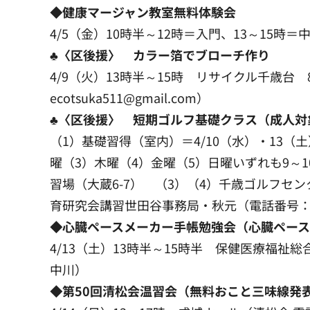
◆健康マージャン教室無料体験会
4/5（金）10時半～12時＝入門、13～15時
♣〈区後援〉 カラー箔でブローチ作り
4/9（火）13時半～15時 リサイクル千歳台 
ecotsuka511@gmail.com）
♣〈区後援〉 短期ゴルフ基礎クラス（成人対
（1）基礎習得（室内）＝4/10（水）・13（土）
曜（3）木曜（4）金曜（5）日曜いずれも9～10
習場（大蔵6-7） （3）（4）千歳ゴルフセンタ
育研究会講習世田谷事務局・秋元（電話番号：090-
◆心臓ペースメーカー手帳勉強会（心臓ペー
4/13（土）13時半～15時半 保健医療福祉総
中川）
◆第50回清松会温習会（無料おこと三味線発