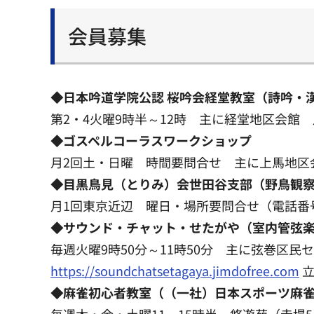
会員募集
◆日本吟道学院公認 桜吟会経堂教室（詩吟・
第2・4火曜9時半～12時 主に経堂地区会館 月会
◆ゴスペルコーラスワークショップ
月2回土・日曜 時間要問合せ 主に上馬地区会館 1回1
◆目黒鳥見（とりみ）会世田谷支部（野鳥観察
月1回東京近辺 曜日・場所要問合せ（電話番号：0
◆サウンド・チャット・せたがや（室内管弦楽団
毎週火曜9時50分～11時50分 主に弦巻区民セ
https://soundchatsetagaya.jimdofree.com
立
◆麻雀初心者教室（（一社）日本スポーツ麻
毎週木・金・土曜11～15時半 悠遊苑（赤堤5-4