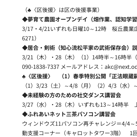
（♣〈区後援〉は区の後援事業）
◆夢育て農園オープンデイ（畑作業、認知学
3/17・4/21いずれも日曜10～12時 桜丘農
6271）
◆居合・剣術（知心流松平家の武術保存会）
3/21（木）・28（木）（1）14時半～16
090-1838-7337 メールアドレス：akc@next.od
♣〈区後援〉 （1）春季特別公開「正法眼蔵
（1）3/23（土）～4/8（月）（2）4/3（水）
◆未経験の方のための社交ダンス講習会
3/27（水）・28（木）いずれも13～14時半 
◆ふれあいネット三茶パソコン講習会
ウィンドウズ11パソコン再チャレンジ＝4/4～5
動支援コーナー（キャロットタワー3階） 1回120