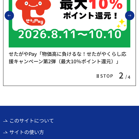
前のスライドを表示
次
せたがやPay「物価高に負けるな！せたがやくらし応
援キャンペーン第2弾（最大10％ポイント還元）」
2
STOP
4
このサイトについて
サイトの使い方