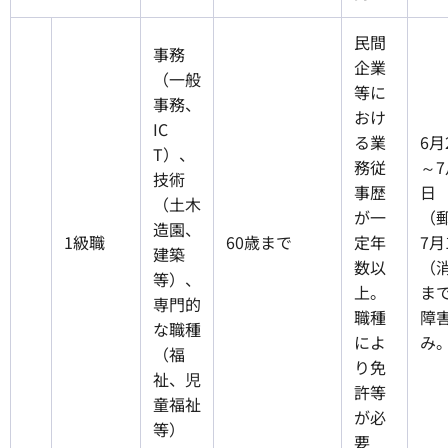
民間
事務
企業
（一般
等に
事務、
おけ
IC
る業
6月
T）、
務従
～7
技術
事歴
日
（土木
が一
（
造園、
1級職
60歳まで
定年
7月
建築
数以
（
等）、
上。
まで
専門的
職種
障
な職種
によ
み
（福
り免
祉、児
許等
童福祉
が必
等）
要