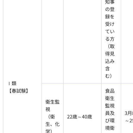
知事
の登
録を
受け
てい
る方
（取
得見
込み
含
む）
Ⅰ類
【春試験】
食品
衛生
衛生監
監視
視
員及
3月
（衛
22歳～40歳
び環
～2
生、化
境衛
学）