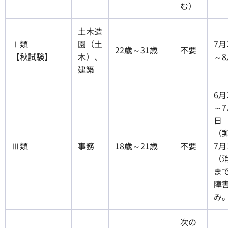
む）
土木造
Ⅰ類
園（土
7月
22歳～31歳
不要
【秋試験】
木）、
～8
建築
6月
～7
日
（
Ⅲ類
事務
18歳～21歳
不要
7月
（
まで
障
み
次の