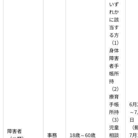
いず
れか
に該
当す
る方
（1）
身体
障害
者手
帳所
持
（2）
療育
手帳
6月
所持
～7
（3）
日
児童
（
障害者
事務
18歳～60歳
相談
7月