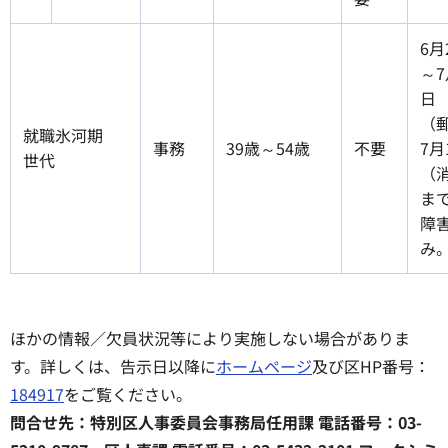
6月
～7
日
（
就職氷河期
事務
39歳～54歳
不要
7月
世代
（
まで
障
み
ほかの情報／欠員状況等により実施しない場合がありま
す。詳しくは、告示日以降に
ホームページ
及び区HP番号：
184917
をご覧ください。
問合せ先：特別区人事委員会事務局任用課 電話番号：03-