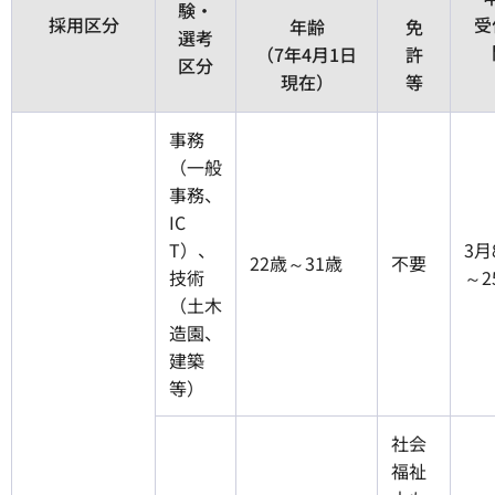
験・
採用区分
受
年齢
免
選考
（7年4月1日
許
区分
現在）
等
事務
（一般
事務、
IC
T）、
3月
22歳～31歳
不要
技術
～2
（土木
造園、
建築
等）
社会
福祉