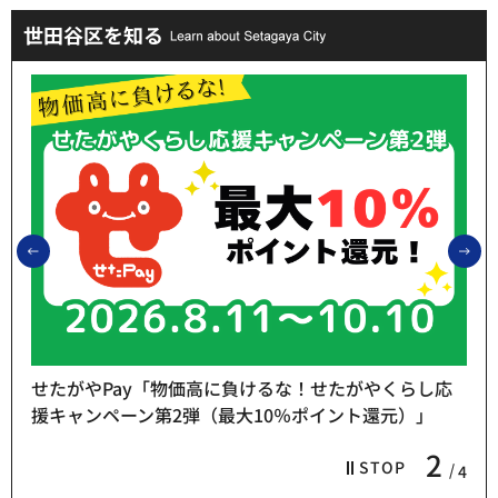
世田谷区を知る
前のスライドを表示
次
せたがやPay「物価高に負けるな！せたがやくらし応
援キャンペーン第2弾（最大10％ポイント還元）」
2
STOP
4