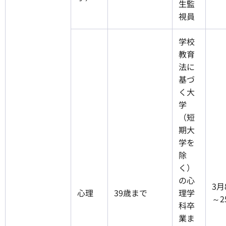
生監
視員
学校
教育
法に
基づ
く大
学
（短
期大
学を
除
く）
の心
3月
心理
39歳まで
理学
～2
科卒
業ま