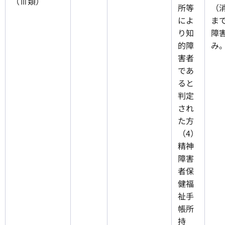
（Ⅲ類）
所等
（
によ
まで
り知
障
的障
み
害者
であ
ると
判定
され
た方
（4）
精神
障害
者保
健福
祉手
帳所
持