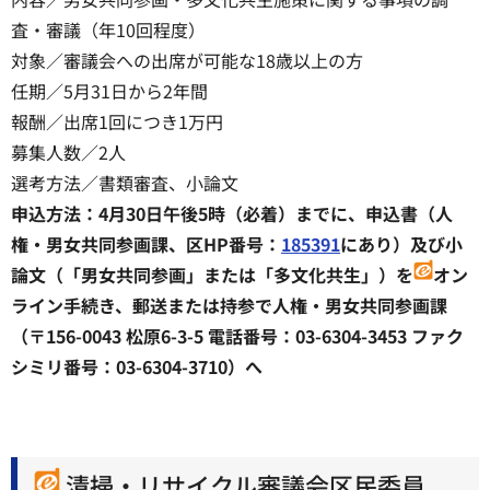
査・審議（年10回程度）
対象／審議会への出席が可能な18歳以上の方
任期／5月31日から2年間
報酬／出席1回につき1万円
募集人数／2人
選考方法／書類審査、小論文
申込方法：4月30日午後5時（必着）までに、申込書（人
権・男女共同参画課、区HP番号：
185391
にあり）及び小
論文（「男女共同参画」または「多文化共生」）を
オン
ライン手続き、郵送または持参で人権・男女共同参画課
（〒156-0043 松原6-3-5 電話番号：03-6304-3453 ファク
シミリ番号：03-6304-3710）へ
清掃・リサイクル審議会区民委員