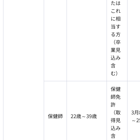
たは
これ
に相
当す
る方
（卒
業見
込み
含
む）
保健
師免
許
（取
3月
保健師
22歳～39歳
得見
～2
込み
含