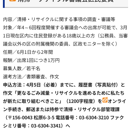
内容／清掃・リサイクルに関する事項の調査・審議等
対象／年4～6回程度開催する審議会への出席が可能で、3月
1日現在区内に住民登録がある18歳以上の方（公務員、当審
議会以外の区の附属機関の委員、区政モニターを除く）
任期／6月1日から2年間
報酬／出席1回につき1万円
募集人数／若干名
選考方法／書類審査、作文
申込方法：4月5日（必着）までに、履歴書（写真貼付）と
作文「更なるごみ減量・リサイクルを進めるために私たち
が新たに取り組むべきこと」（1200字程度）を
オンライ
ン手続き、郵送または持参で清掃・リサイクル部管理課
（〒156-0043 松原6-3-5 電話番号：03-6304-3210 ファク
シミリ番号：03-6304-3341）へ