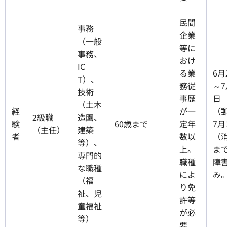
民間
事務
企業
（一般
等に
事務、
おけ
IC
る業
6月
T）、
務従
～7
技術
事歴
日
（土木
経
が一
（
2級職
造園、
験
60歳まで
定年
7月
（主任）
建築
者
数以
（
等）、
上。
まで
専門的
職種
障
な職種
によ
み
（福
り免
祉、児
許等
童福祉
が必
等）
要