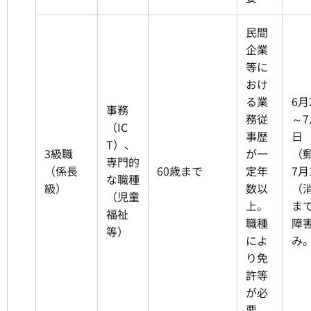
民間
企業
等に
おけ
る業
6月
事務
務従
～7
（IC
事歴
日
T）、
3級職
が一
（
専門的
（係長
60歳まで
定年
7月
な職種
級）
数以
（
（児童
上。
まで
福祉
職種
障
等）
によ
み
り免
許等
が必
要