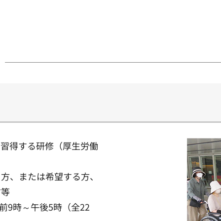
を習得する研修（厚生労働
る方、または希望する方、
方等
前9時～午後5時（全22