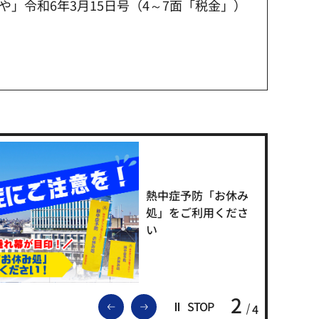
」令和6年3月15日号（4～7面「税金」）
熱中症予防「お休み
処」をご利用くださ
い
2
前のスライドを表示
次のスライドを表示
STOP
4