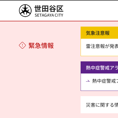
世田谷区
気象注意報
緊急情報
雷注意報が発
熱中症警戒ア
熱中症警戒アラ
災害に関する