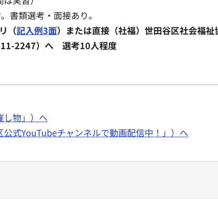
付。書類選考・面接あり。
リ（
記入例3面
）または直接（社福）世田谷区社会福祉協議
411-2247）へ 選考10人程度
「催し物」）へ
「区公式YouTubeチャンネルで動画配信中！」）へ